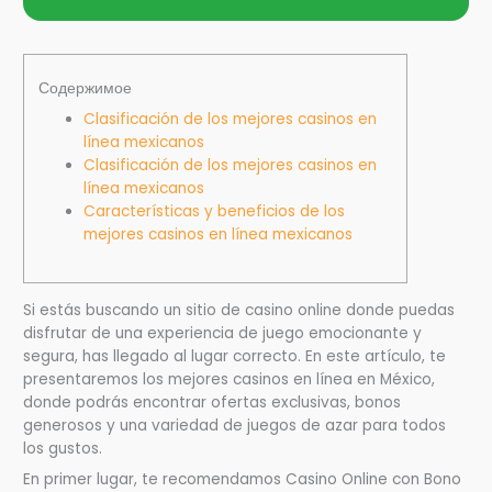
Содержимое
Clasificación de los mejores casinos en
línea mexicanos
Clasificación de los mejores casinos en
línea mexicanos
Características y beneficios de los
mejores casinos en línea mexicanos
Si estás buscando un sitio de casino online donde puedas
disfrutar de una experiencia de juego emocionante y
segura, has llegado al lugar correcto. En este artículo, te
presentaremos los mejores casinos en línea en México,
donde podrás encontrar ofertas exclusivas, bonos
generosos y una variedad de juegos de azar para todos
los gustos.
En primer lugar, te recomendamos Casino Online con Bono