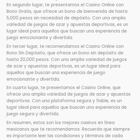
En segundo lugar, te presentamos el Casino Online con
Bono Gratis, que ofrece un bono de bienvenida de hasta
5,000 pesos sin necesidad de depósito. Con una amplia
variedad de juegos de azar y apuestas deportivas, es un
lugar ideal para aquellos que buscan una experiencia de
juego emocionante y divertida.
En tercer lugar, te recomendamos el Casino Online con
Bono Sin Depósito, que ofrece un bono sin depósito de
hasta 20,000 pesos. Con una amplia variedad de juegos
de azar y apuestas deportivas, es un lugar ideal para
aquellos que buscan una experiencia de juego
emocionante y divertida.
En cuarto lugar, te presentamos el Casino Online, que
ofrece una amplia variedad de juegos de azar y apuestas
deportivas. Con una plataforma segura y fiable, es un
lugar ideal para aquellos que buscan una experiencia de
juego segura y divertida.
En resumen, estos son los mejores casinos en línea
mexicanos que te recomendamos. Recuerda que siempre
es importante leer las condiciones y términos de cada