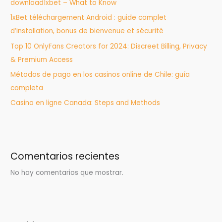
download1xbet – What to Know
1xBet téléchargement Android : guide complet
d’installation, bonus de bienvenue et sécurité
Top 10 OnlyFans Creators for 2024: Discreet Billing, Privacy
& Premium Access
Métodos de pago en los casinos online de Chile: guía
completa
Casino en ligne Canada: Steps and Methods
Comentarios recientes
No hay comentarios que mostrar.