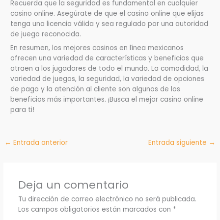
Recuerda que la seguridad es fundamental en cualquier
casino online. Asegúrate de que el casino online que elijas
tenga una licencia válida y sea regulado por una autoridad
de juego reconocida.
En resumen, los mejores casinos en línea mexicanos
ofrecen una variedad de características y beneficios que
atraen a los jugadores de todo el mundo. La comodidad, la
variedad de juegos, la seguridad, la variedad de opciones
de pago y la atención al cliente son algunos de los
beneficios más importantes. ¡Busca el mejor casino online
para ti!
←
Entrada anterior
Entrada siguiente
→
Deja un comentario
Tu dirección de correo electrónico no será publicada.
Los campos obligatorios están marcados con
*