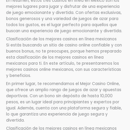
En resumen, estos tres casinos en línea en México son los
mejores lugares para jugar y disfrutar de una experiencia
de juego emocionante y divertida. Con ofertas exclusivas,
bonos generosos y una variedad de juegos de azar para
todos los gustos, es el lugar perfecto para aquellos que
buscan una experiencia de juego emocionante y divertida.
Clasificación de los mejores casinos en línea mexicanos
Si estás buscando un sitio de casino online confiable y con
buenos bonus, no te preocupes, porque hemos preparado
esta clasificación de los mejores casinos en línea
mexicanos para ti. En este artículo, te presentaremos los
mejores casinos online mexicanos, con sus características
y beneficios.
En primer lugar, te recomendamos el Mejor Casino Online,
que ofrece un amplio rango de juegos de azar y apuestas
deportivas. Con un bono sin depósito de hasta 10,000
pesos, es un lugar ideal para principiantes y expertos por
igual. Además, cuenta con una plataforma segura y fiable,
lo que garantiza una experiencia de juego segura y
divertida.
Clasificación de los mejores casinos en línea mexicanos