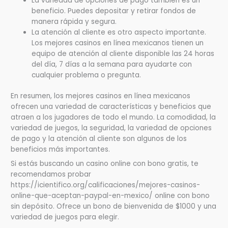
La variedad de opciones de pago también es un
beneficio. Puedes depositar y retirar fondos de
manera rápida y segura.
La atención al cliente es otro aspecto importante.
Los mejores casinos en línea mexicanos tienen un
equipo de atención al cliente disponible las 24 horas
del día, 7 días a la semana para ayudarte con
cualquier problema o pregunta.
En resumen, los mejores casinos en línea mexicanos
ofrecen una variedad de características y beneficios que
atraen a los jugadores de todo el mundo. La comodidad, la
variedad de juegos, la seguridad, la variedad de opciones
de pago y la atención al cliente son algunos de los
beneficios más importantes.
Si estás buscando un casino online con bono gratis, te
recomendamos probar
https://icientifico.org/calificaciones/mejores-casinos-
online-que-aceptan-paypal-en-mexico/ online con bono
sin depósito. Ofrece un bono de bienvenida de $1000 y una
variedad de juegos para elegir.