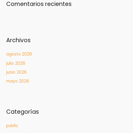
Comentarios recientes
Archivos
agosto 2026
julio 2026
junio 2026
mayo 2026
Categorías
public