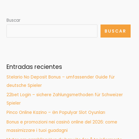
Buscar
BUSCAR
Entradas recientes
Stelario No Deposit Bonus – umfassender Guide für
deutsche Spieler
22bet Login – sichere Zahlungsmethoden für Schweizer
Spieler
Pinco Online Kazino – Ən Populyar Slot Oyunları
Bonus e promozioni nei casinò online del 2026: come
massimizzare i tuoi guadagni