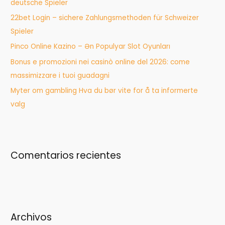
deutsche Spieler
o
22bet Login – sichere Zahlungsmethoden für Schweizer
r
Spieler
:
Pinco Online Kazino – Ən Populyar Slot Oyunları
Bonus e promozioni nei casinò online del 2026: come
massimizzare i tuoi guadagni
Myter om gambling Hva du bør vite for å ta informerte
valg
Comentarios recientes
Archivos