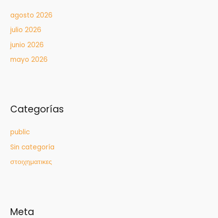
agosto 2026
julio 2026
junio 2026
mayo 2026
Categorías
public
Sin categoría
στοιχηματικες
Meta