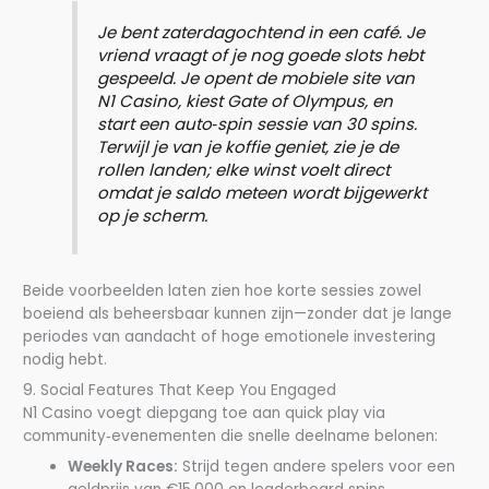
Je bent zaterdagochtend in een café. Je
vriend vraagt of je nog goede slots hebt
gespeeld. Je opent de mobiele site van
N1 Casino, kiest
Gate of Olympus
, en
start een auto‑spin sessie van 30 spins.
Terwijl je van je koffie geniet, zie je de
rollen landen; elke winst voelt direct
omdat je saldo meteen wordt bijgewerkt
op je scherm.
Beide voorbeelden laten zien hoe korte sessies zowel
boeiend als beheersbaar kunnen zijn—zonder dat je lange
periodes van aandacht of hoge emotionele investering
nodig hebt.
9. Social Features That Keep You Engaged
N1 Casino voegt diepgang toe aan quick play via
community‑evenementen die snelle deelname belonen:
Weekly Races:
Strijd tegen andere spelers voor een