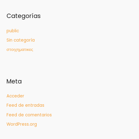
Categorías
public
Sin categoría
στοιχηματικες
Meta
Acceder
Feed de entradas
Feed de comentarios
WordPress.org