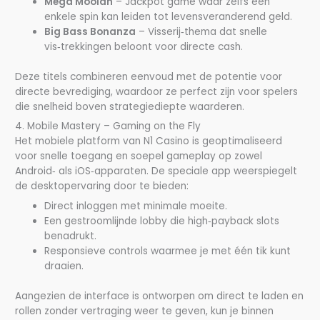
Mega Moolah
– Jackpot game waar zelfs een
enkele spin kan leiden tot levensveranderend geld.
Big Bass Bonanza
– Visserij‑thema dat snelle
vis‑trekkingen beloont voor directe cash.
Deze titels combineren eenvoud met de potentie voor
directe bevrediging, waardoor ze perfect zijn voor spelers
die snelheid boven strategiediepte waarderen.
4. Mobile Mastery – Gaming on the Fly
Het mobiele platform van N1 Casino is geoptimaliseerd
voor snelle toegang en soepel gameplay op zowel
Android‑ als iOS‑apparaten. De speciale app weerspiegelt
de desktopervaring door te bieden:
Direct inloggen met minimale moeite.
Een gestroomlijnde lobby die high‑payback slots
benadrukt.
Responsieve controls waarmee je met één tik kunt
draaien.
Aangezien de interface is ontworpen om direct te laden en
rollen zonder vertraging weer te geven, kun je binnen