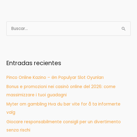
B
u
s
c
Entradas recientes
a
r
Pinco Online Kazino – Ən Populyar Slot Oyunları
p
Bonus e promozioni nei casinò online del 2026: come
o
massimizzare i tuoi guadagni
r
:
Myter om gambling Hva du bør vite for å ta informerte
valg
Giocare responsabilmente consigli per un divertimento
senza rischi