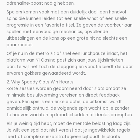
adrenaline‑boost nodig hebben.
Spelers komen vaak met een duidelijk doel: een handvol
spins die kunnen leiden tot een snelle winst of een snelle
progressie in een favoriete titel. Ze geven de voorkeur aan
spellen met eenvoudige mechanics, opvallende
uitbetalingen en de kans op een grote hit na slechts een
paar rondes.
Of je nu in de metro zit of snel een lunchpauze inlast, het
platform van N1 Casino past zich aan jouw tijdslimieten
aan, terwijl het toch de diepgang en variatie biedt die door
ervaren gokkers gewaardeerd wordt.
2. Why Speedy Slots Win Hearts
Korte sessies worden gedomineerd door slots omdat ze
minimale besluitvorming vereisen en direct feedback
geven. Een spin is een enkele actie; de uitkomst wordt
onmiddellijk onthuld; de volgende spin wacht op je zonder
te hoeven wachten op kaartschudden of dealer‑prompten.
Als je weinig tijd hebt, moet de mentale belasting laag zijn.
Je wilt een spel dat niet vereist dat je ingewikkelde regels
leert of complexe inzetstrategieën bijhoudt. In plaats