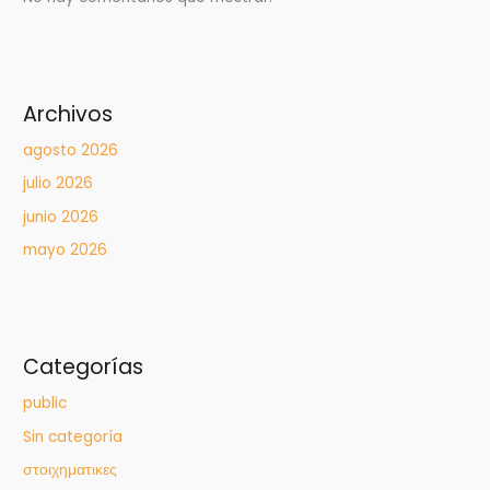
Archivos
agosto 2026
julio 2026
junio 2026
mayo 2026
Categorías
public
Sin categoría
στοιχηματικες