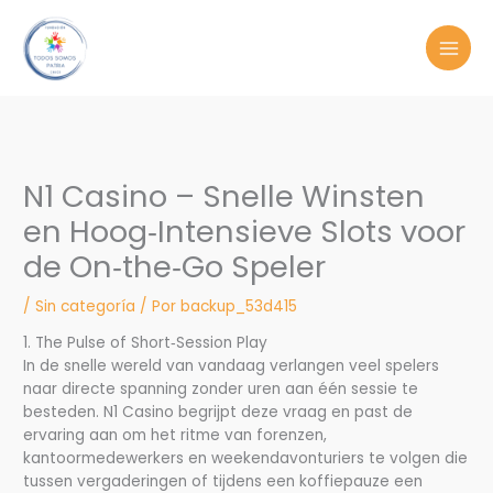
Ir
al
contenido
N1 Casino – Snelle Winsten
en Hoog‑Intensieve Slots voor
de On‑the‑Go Speler
/
Sin categoría
/ Por
backup_53d415
1. The Pulse of Short‑Session Play
In de snelle wereld van vandaag verlangen veel spelers
naar directe spanning zonder uren aan één sessie te
besteden. N1 Casino begrijpt deze vraag en past de
ervaring aan om het ritme van forenzen,
kantoormedewerkers en weekendavonturiers te volgen die
tussen vergaderingen of tijdens een koffiepauze een