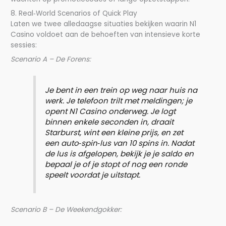
8. Real‑World Scenarios of Quick Play
Laten we twee alledaagse situaties bekijken waarin N1
Casino voldoet aan de behoeften van intensieve korte
sessies:
Scenario A – De Forens:
Je bent in een trein op weg naar huis na
werk. Je telefoon trilt met meldingen; je
opent N1 Casino onderweg. Je logt
binnen enkele seconden in, draait
Starburst
, wint een kleine prijs, en zet
een auto‑spin‑lus van 10 spins in. Nadat
de lus is afgelopen, bekijk je je saldo en
bepaal je of je stopt of nog een ronde
speelt voordat je uitstapt.
Scenario B – De Weekendgokker: