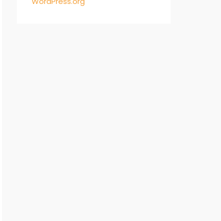
WordPress.org