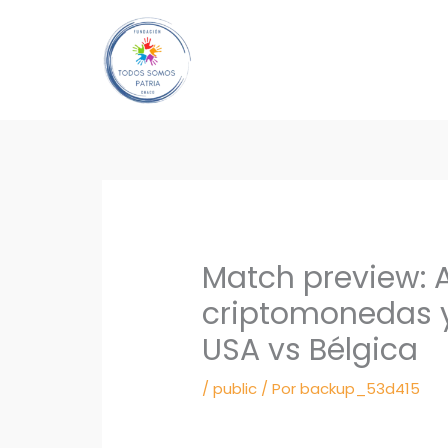
Ir
al
contenido
Match preview: 
criptomonedas y
USA vs Bélgica
/
public
/ Por
backup_53d415