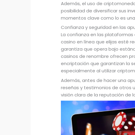
Además, el uso de criptomoneda
posibilidad de diversificar sus i
momentos clave como lo es una
Confianza y seguridad en las ap
La confianza en las plataformas 
casino en línea que elijas esté re
garantiza que opera bajo estánd
casinos de renombre ofrecen pr
encriptación que garantizan la s
especialmente al utilizar cripto
Además, antes de hacer una apu
reseñas y testimonios de otros 
visión clara de la reputación de 