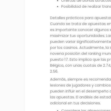
Ofertas de bonos atractiv
Posibilidad de realizar tra
Detalles prácticos para apuesta
Cuando se trata de apuestas en 
es importante conocer algunos 
maximizar tus oportunidades. Las
pueden variar significativamente,
por los casinos. Actualmente, la
novena posición del ranking mun
puesto 17. Esto implica que las p
Bélgica, con unas cuotas de 2.74
2.56.
Además, siempre es recomendable
lesiones de jugadores y cambios 
pueden influir en el desempeño d
las apuestas. El análisis de esta
adicional en tus decisiones.
Considere las alineaciones 