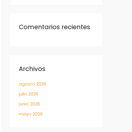
Comentarios recientes
Archivos
agosto 2026
julio 2026
junio 2026
mayo 2026