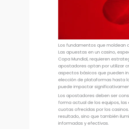
Los fundamentos que moldean de
Las apuestas en un casino, esp
Copa Mundial, requieren estrat
apostadores optan por utilizar 
aspectos básicos que pueden infl
elección de plataformas hasta l
puede impactar significativamen
Los apostadores deben ser consc
forma actual de los equipos, las e
cuotas ofrecidas por los casinos
resultado, sino que también ilu
informadas y efectivas.