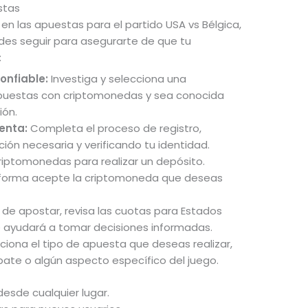
stas
 en las apuestas para el partido USA vs Bélgica,
des seguir para asegurarte de que tu
:
confiable:
Investiga y selecciona una
puestas con criptomonedas y sea conocida
ión.
enta:
Completa el proceso de registro,
ión necesaria y verificando tu identidad.
criptomonedas para realizar un depósito.
aforma acepte la criptomoneda que deseas
de apostar, revisa las cuotas para Estados
te ayudará a tomar decisiones informadas.
ciona el tipo de apuesta que deseas realizar,
pate o algún aspecto específico del juego.
desde cualquier lugar.