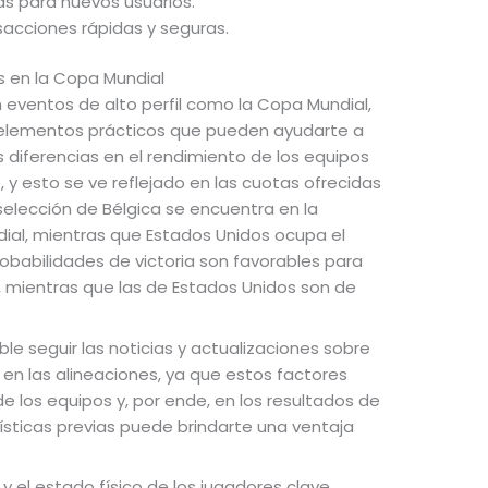
as para nuevos usuarios.
nsacciones rápidas y seguras.
s en la Copa Mundial
eventos de alto perfil como la Copa Mundial,
elementos prácticos que pueden ayudarte a
 diferencias en el rendimiento de los equipos
 y esto se ve reflejado en las cuotas ofrecidas
 selección de Bélgica se encuentra en la
dial, mientras que Estados Unidos ocupa el
robabilidades de victoria son favorables para
, mientras que las de Estados Unidos son de
 seguir las noticias y actualizaciones sobre
en las alineaciones, ya que estos factores
e los equipos y, por ende, en los resultados de
dísticas previas puede brindarte una ventaja
y el estado físico de los jugadores clave.